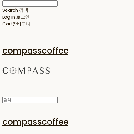
Search
검색
Log In
로그인
Cart
장바구니
compasscoffee
compasscoffee