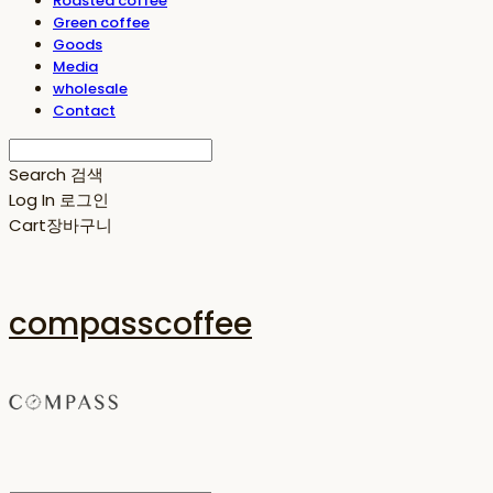
Roasted coffee
Green coffee
Goods
Media
wholesale
Contact
Search
검색
Log In
로그인
Cart
장바구니
compasscoffee