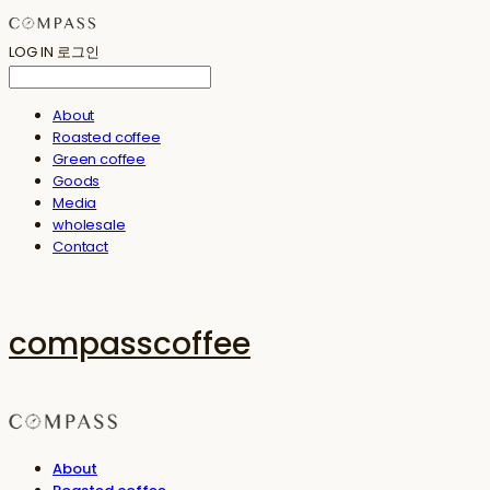
LOG IN
로그인
About
Roasted coffee
Green coffee
Goods
Media
wholesale
Contact
compasscoffee
About