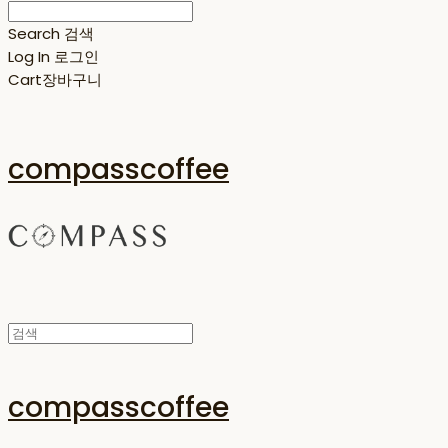
Search
검색
Log In
로그인
Cart
장바구니
compasscoffee
compasscoffee