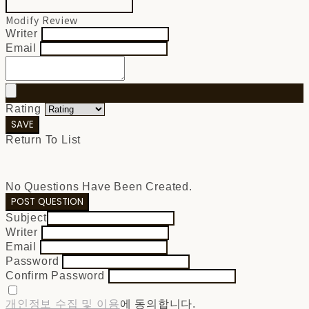
Modify Review
Writer
Email
Rating
SAVE
Return To List
No Questions Have Been Created.
POST QUESTION
Subject
Writer
Email
Password
Confirm Password
개인정보 수집 및 이용
에 동의합니다.