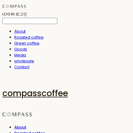
LOG IN
로그인
About
Roasted coffee
Green coffee
Goods
Media
wholesale
Contact
compasscoffee
About