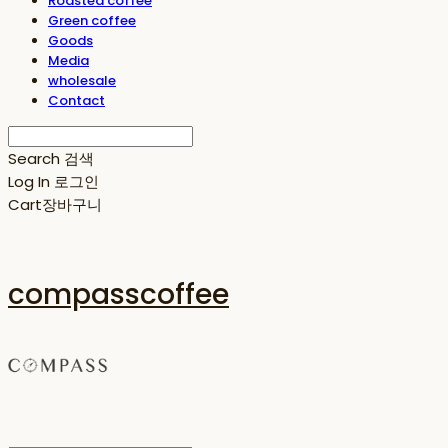
Roasted coffee
Green coffee
Goods
Media
wholesale
Contact
Search
검색
Log In
로그인
Cart
장바구니
compasscoffee