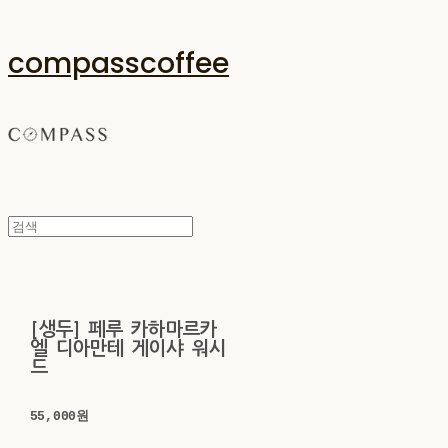
compasscoffee
[생두] 페루 카하마르카
엘 디아만테 게이샤 워시
드
55,000원