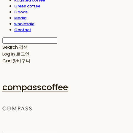
Roasted coffee
Green coffee
Goods
Media
wholesale
Contact
Search
검색
Log In
로그인
Cart
장바구니
compasscoffee