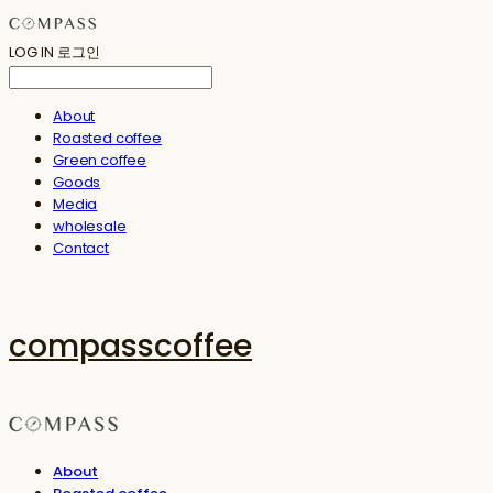
LOG IN
로그인
About
Roasted coffee
Green coffee
Goods
Media
wholesale
Contact
compasscoffee
About