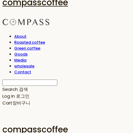
compasscoffee
About
Roasted coffee
Green coffee
Goods
Media
wholesale
Contact
Search
검색
Log In
로그인
Cart
장바구니
compasscoffee