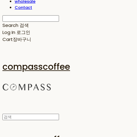
wholesale
Contact
Search
검색
Log In
로그인
Cart
장바구니
compasscoffee